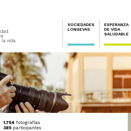
Navegación
SOCIEDADES
ESPERANZA
principal
LONGEVAS
DE VIDA
dad.
SALUDABLE
va
 la vida.
1,754
fotografías
385
participantes