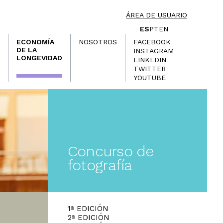
ÁREA DE USUARIO
ES
PT
EN
ECONOMÍA
NOSOTROS
FACEBOOK
DE LA
INSTAGRAM
LONGEVIDAD
LINKEDIN
TWITTER
YOUTUBE
Concurso de
fotografía
1ª EDICIÓN
2ª EDICIÓN