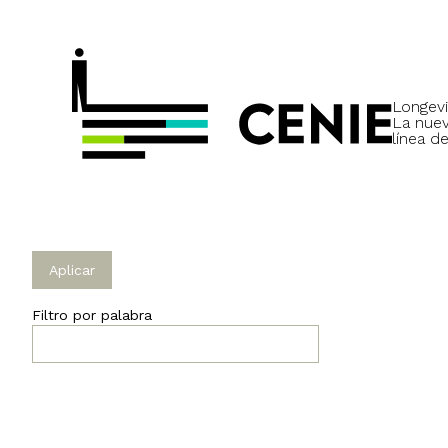
Longevi
La nue
línea de
Filtro por palabra