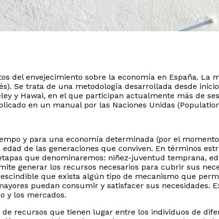
ectos del envejecimiento sobre la economía en España. La 
és). Se trata de una metodología desarrollada desde inici
ley y Hawai, en el que participan actualmente más de ses
licado en un manual por las Naciones Unidas (Population 
mpo y para una economía determinada (por el momento el a
 edad de las generaciones que conviven. En términos estri
 etapas que denominaremos: niñez-juventud temprana, edad
ermite generar los recursos necesarios para cubrir sus ne
prescindible que exista algún tipo de mecanismo que perm
 mayores puedan consumir y satisfacer sus necesidades. E
ico y los mercados.
 de recursos que tienen lugar entre los individuos de di