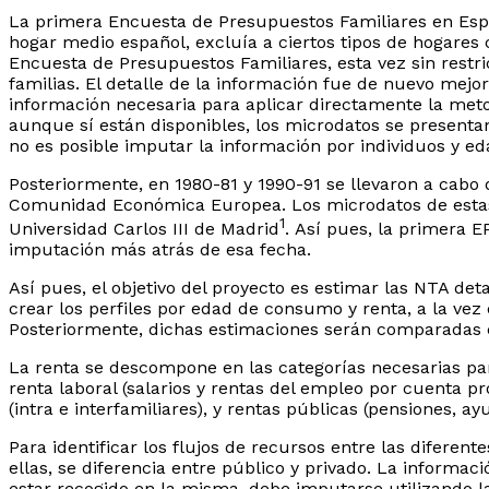
La primera Encuesta de Presupuestos Familiares en Españ
hogar medio español, excluía a ciertos tipos de hogares
Encuesta de Presupuestos Familiares, esta vez sin restr
familias. El detalle de la información fue de nuevo mej
información necesaria para aplicar directamente la meto
aunque sí están disponibles, los microdatos se presentan
no es posible imputar la información por individuos y e
Posteriormente, en 1980-81 y 1990-91 se llevaron a cabo
Comunidad Económica Europea. Los microdatos de estas do
1
Universidad Carlos III de Madrid
. Así pues, la primera 
imputación más atrás de esa fecha.
Así pues, el objetivo del proyecto es estimar las NTA de
crear los perfiles por edad de consumo y renta, a la vez
Posteriormente, dichas estimaciones serán comparadas c
La renta se descompone en las categorías necesarias para
renta laboral (salarios y rentas del empleo por cuenta pr
(intra e interfamiliares), y rentas públicas (pensiones, 
Para identificar los flujos de recursos entre las difer
ellas, se diferencia entre público y privado. La informa
estar recogido en la misma, debe imputarse utilizando la