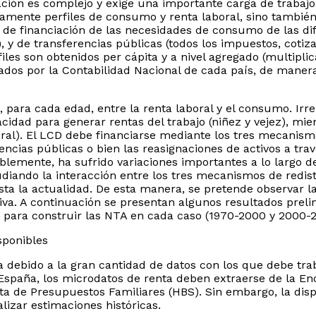
ción es complejo y exige una importante carga de trabaj
camente perfiles de consumo y renta laboral, sino también
e financiación de las necesidades de consumo de las dife
, y de transferencias públicas (todos los impuestos, cotiza
files son obtenidos per cápita y a nivel agregado (multipl
ados por la Contabilidad Nacional de cada país, de maner
cia, para cada edad, entre la renta laboral y el consumo. I
cidad para generar rentas del trabajo (niñez y vejez), mi
oral). El LCD debe financiarse mediante los tres mecanis
rencias públicas o bien las reasignaciones de activos a tr
mente, ha sufrido variaciones importantes a lo largo de la
udiando la interacción entre los tres mecanismos de redist
ta la actualidad. De esta manera, se pretende observar la
iva. A continuación se presentan algunos resultados preli
s para construir las NTA en cada caso (1970-2000 y 2000-
isponibles
a debido a la gran cantidad de datos con los que debe trab
spaña, los microdatos de renta deben extraerse de la En
 de Presupuestos Familiares (HBS). Sin embargo, la dispo
lizar estimaciones históricas.