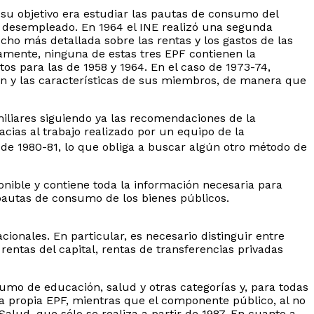
su objetivo era estudiar las pautas de consumo del
ia desempleado. En 1964 el INE realizó una segunda
ho más detallada sobre las rentas y los gastos de las
damente, ninguna de estas tres EPF contienen la
os para las de 1958 y 1964. En el caso de 1973-74,
ión y las características de sus miembros, de manera que
iliares siguiendo ya las recomendaciones de la
cias al trabajo realizado por un equipo de la
 de 1980-81, lo que obliga a buscar algún otro método de
ponible y contiene toda la información necesaria para
 pautas de consumo de los bienes públicos.
ionales. En particular, es necesario distinguir entre
rentas del capital, rentas de transferencias privadas
umo de educación, salud y otras categorías y, para todas
la propia EPF, mientras que el componente público, al no
lud, que sólo se realiza a partir de 1987. En cuanto a