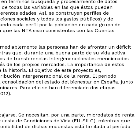
o en términos búsqueda y procesamiento de datos
 de todas las variables en las que éstos pueden
rentes edades. Así, se construyen perfiles de
ciones sociales y todos los gastos públicos) y de
icando cada perfil por la población en cada grupo de
a que las NTA sean consistentes con las Cuentas
rremediablemente las personas han de afrontar un déficit
entras que, durante una buena parte de su vida activa
mos de transferencias intergeneracionales mencionados
avés de los propios mercados. La importancia de estos
 historia. El objetivo de este proyecto es,
ribución intergeneracional de la renta. El período
 consolidación del estado del bienestar en España, junto
minares. Para ello se han diferenciado dos etapas
2012).
ajarse. Se necesitan, por una parte, microdatos de renta
cuesta de Condiciones de Vida (EU-SILC), mientras que
nibilidad de dichas encuestas está limitada al período