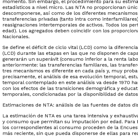
momento. Sin embargo, el procedimiento para su estima
estadísticos a nivel micro. Las NTA no proporcionan úni
descomponerse, así como de los diferentes mecanismos d
transferencias privadas (tanto intra como interfamiliares)
reasignaciones intertemporales de activos. Todos los per
edad). Los agregados deben coincidir con los proporcion
Nacionales.
Se define el déficit de ciclo vital (LCD) como la diferen
(LCD) durante las etapas en las que no disponen de capa
generarán un superávit (consumo inferior a la renta lab
anteriormente: las transferencias familiares, las transfe
tres mecanismos es diferente en cada país y, muy probable
precisamente, el análisis de esa evolución temporal, est
temporal contemplado en este análisis va desde 1970 has
con los efectos de las transiciones demográfica y educat
temporales, condicionadas por la disponibilidad de dato
Estimaciones de NTA: análisis de las fuentes de datos d
La estimación de NTA es una tarea intensiva y exhaustiv
y consumo que permitan su imputación por edad. Para E
los correspondientes al consumo proceden de la Encuesta
más reciente, sin que pueda disponerse de ellas para rea