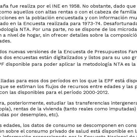
a fue realiza por el INE en 1958. No obstante, dado que 
 como aquellos con altas rentas o con el cabeza de famil
icciones en la población encuestada y con información muc
orado en la Encuesta realizada para 1973-74. Desafortuna
dología NTA. Por una parte, no se dispone de los microdat
 a nivel de hogar, sin ofrecer detalles sobre la composic
dades.
 dos nuevas versiones de la Encuesta de Presupuestos Fam
s encuestas están digitalizados y listos para su uso gra
EPF disponible para poder aplicar la metodología NTA es la
talladas para esos dos períodos en los que la EPF está dis
 que se estiman los flujos de recursos entre edades y las
on las disponibles para el período 2000-2012.
, posteriormente, estudiar las transferencias intergenerac
opia), rentas de la vivienda (tanto reales como imputadas) 
ayudas por desempleo, etc).
entes edades, los datos de consumo se descomponen en cons
ción sobre el consumo privado de salud está disponible en 
 información proporcionada por la Encuesta Nacional de Sa