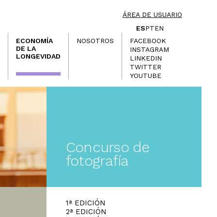
ÁREA DE USUARIO
ES
PT
EN
ECONOMÍA
NOSOTROS
FACEBOOK
DE LA
INSTAGRAM
LONGEVIDAD
LINKEDIN
TWITTER
YOUTUBE
Concurso de
fotografía
1ª EDICIÓN
2ª EDICIÓN