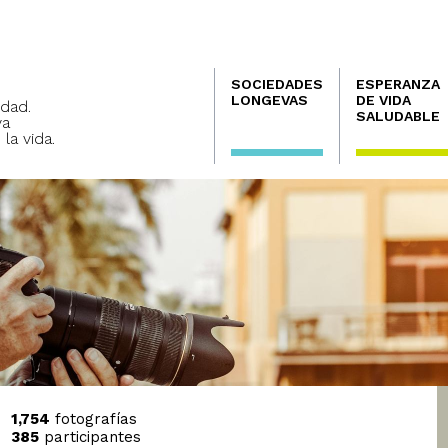
Navegación
SOCIEDADES
ESPERANZA
principal
LONGEVAS
DE VIDA
dad.
SALUDABLE
va
 la vida.
1,754
fotografías
385
participantes