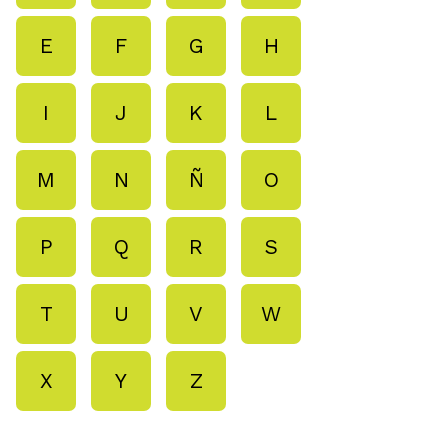
E
F
G
H
I
J
K
L
M
N
Ñ
O
P
Q
R
S
T
U
V
W
X
Y
Z