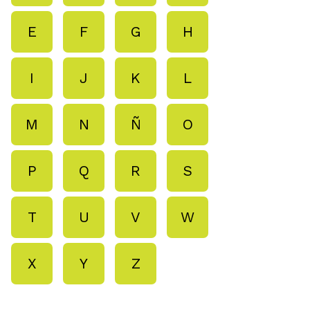
E
F
G
H
I
J
K
L
M
N
Ñ
O
P
Q
R
S
T
U
V
W
X
Y
Z