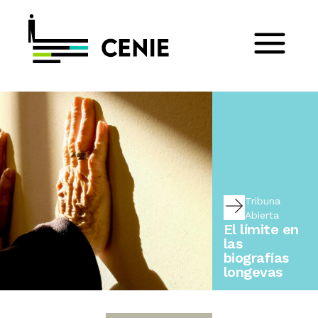
Tribuna
Abierta
El límite en
las
biografías
longevas