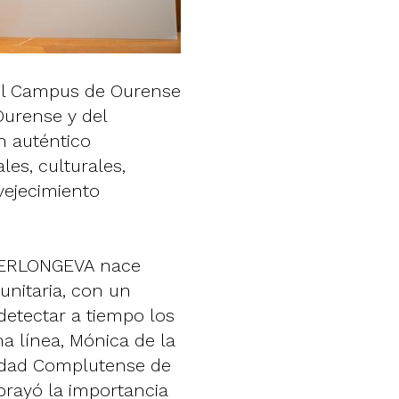
del Campus de Ourense
Ourense y del
n auténtico
les, culturales,
vejecimiento
 IBERLONGEVA nace
nitaria, con un
detectar a tiempo los
ma línea, Mónica de la
rsidad Complutense de
brayó la importancia