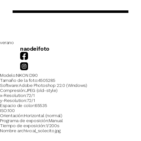
verano
naodeifoto
Modelo
NIKON D90
Tamaño de la foto
4505285
Software
Adobe Photoshop 22.0 (Windows)
Compresión
JPEG (old-style)
x-Resolution
72/1
y-Resolution
72/1
Espacio de color
65535
ISO
100
Orientación
Horizontal (normal)
Programa de exposición
Manual
Tiempo de exposición
1/200s
Nombre archivo
al_solecito.jpg