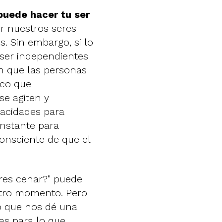
 puede hacer tu ser
r nuestros seres
. Sin embargo, si lo
 ser independientes
 en que las personas
ico que
se agiten y
acidades para
onstante para
consciente de que el
eres cenar?" puede
otro momento. Pero
o que nos dé una
as para lo que