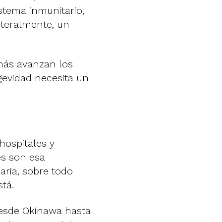
istema inmunitario,
literalmente, un
más avanzan los
ngevidad necesita un
hospitales y
es son esa
iaria, sobre todo
stá.
esde Okinawa hasta