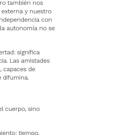
ero también nos
 externa y nuestro
a independencia con
 la autonomía no se
rtad: significa
cia. Las amistades
, capaces de
e difumina.
el cuerpo, sino
iento: tiempo,