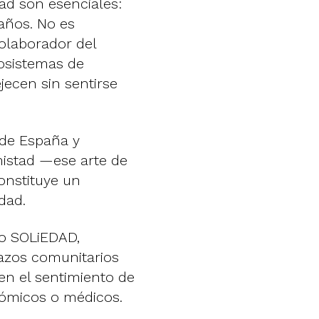
ad son esenciales:
años. No es
olaborador del
cosistemas de
jecen sin sentirse
 de España y
mistad —ese arte de
onstituye un
dad.
to SOLiEDAD,
azos comunitarios
en el sentimiento de
nómicos o médicos.