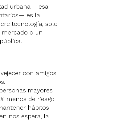
stad urbana —esa
ntarios— es la
ere tecnología, solo
el mercado o un
pública.
nvejecer con amigos
s.
s personas mayores
5% menos de riesgo
 mantener hábitos
en nos espera, la