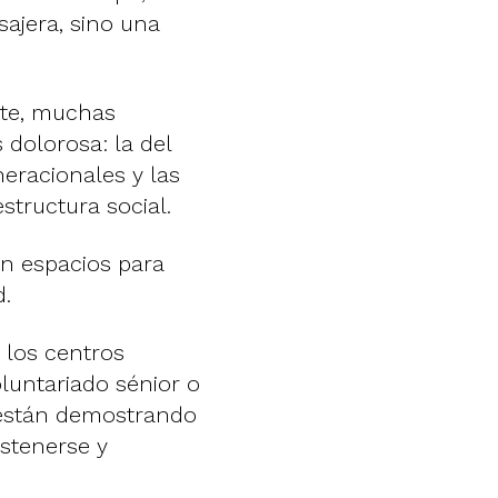
ajera, sino una
nte, muchas
dolorosa: la del
neracionales y las
structura social.
en espacios para
d.
 los centros
luntariado sénior o
 están demostrando
stenerse y