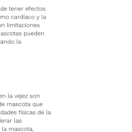
ede tener efectos
tmo cardíaco y la
on limitaciones
 mascotas pueden
rando la
n la vejez son
za de mascota que
idades físicas de la
erar las
e la mascota,