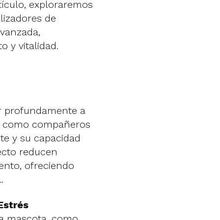
tículo, exploraremos
lizadores de
avanzada,
o y vitalidad.
r profundamente a
en como compañeros
nte y su capacidad
ecto reducen
iento, ofreciendo
.
Estrés
una mascota, como