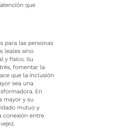
 atención que
s para las personas
 leales sino
y físico. Su
strés, fomentar la
hace que la inclusión
ayor sea una
nsformadora. En
na mayor y su
uidado mutuo y
a conexión entre
vejez.