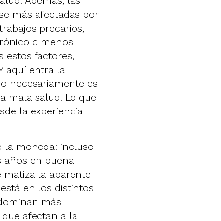
alud. Además, las
rse más afectadas por
trabajos precarios,
 crónico o menos
 estos factores,
Y aquí entra la
no necesariamente es
la mala salud. Lo que
sde la experiencia
e la moneda: incluso
ás años en buena
 matiza la aparente
está en los distintos
redominan más
que afectan a la