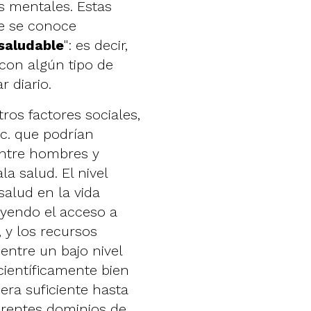
s mentales. Estas
ue se conoce
saludable
": es decir,
con algún tipo de
 diario.
ros factores sociales,
c. que podrían
entre hombres y
a salud. El nivel
alud en la vida
luyendo el acceso a
, y los recursos
entre un bajo nivel
científicamente bien
a suficiente hasta
erentes dominios de