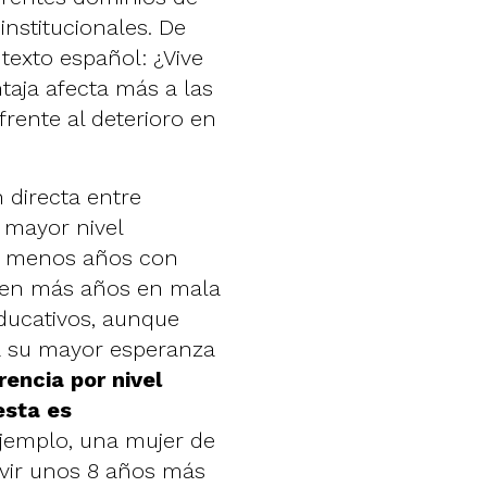
nstitucionales. De
exto español: ¿Vive
taja afecta más a las
rente al deterioro en
 directa entre
 mayor nivel
n menos años con
iven más años en mala
ducativos, aunque
a su mayor esperanza
rencia por nivel
esta es
ejemplo, una mujer de
ivir unos 8 años más