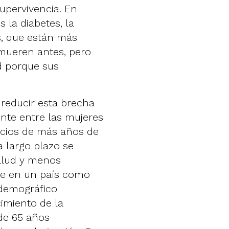
upervivencia. En
la diabetes, la
s, que están más
 mueren antes, pero
 porque sus
reducir esta brecha
nte entre las mujeres
icios de más años de
a largo plazo se
alud y menos
te en un país como
demográfico
cimiento de la
de 65 años