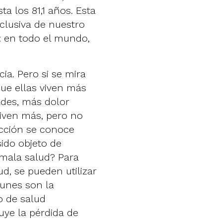
a los 81,1 años. Esta
clusiva de nuestro
l: en todo el mundo,
ia. Pero si se mira
ue ellas viven más
des, más dolor
viven más, pero no
icción se conoce
 sido objeto de
n mala salud? Para
d, se pueden utilizar
munes son la
o de salud
luye la pérdida de