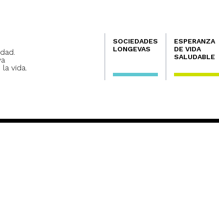
Navegación
SOCIEDADES
ESPERANZA
principal
LONGEVAS
DE VIDA
dad.
SALUDABLE
va
 la vida.