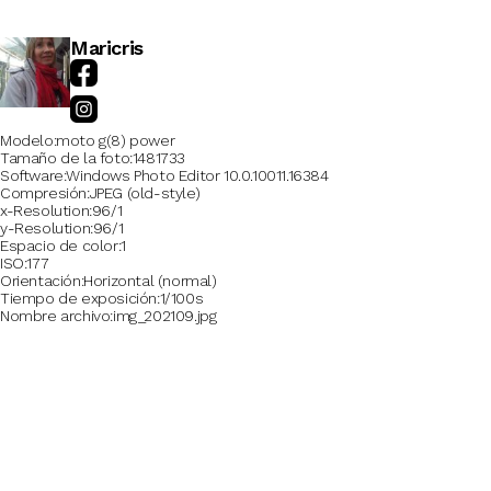
Maricris
Modelo
moto g(8) power
Tamaño de la foto
1481733
Software
Windows Photo Editor 10.0.10011.16384
Compresión
JPEG (old-style)
x-Resolution
96/1
y-Resolution
96/1
Espacio de color
1
ISO
177
Orientación
Horizontal (normal)
Tiempo de exposición
1/100s
Nombre archivo
img_202109.jpg