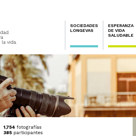
Navegación
SOCIEDADES
ESPERANZA
principal
LONGEVAS
DE VIDA
dad.
SALUDABLE
va
 la vida.
1,754
fotografías
385
participantes