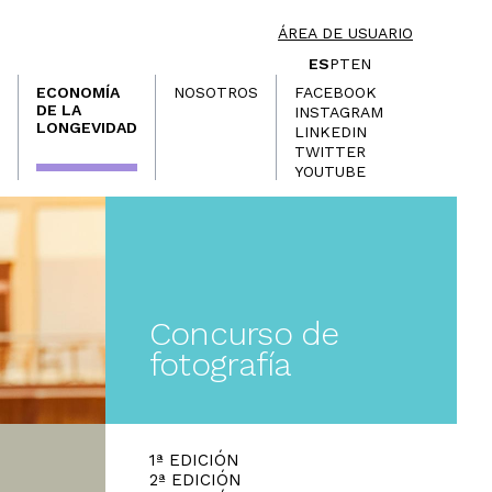
ÁREA DE USUARIO
ES
PT
EN
ECONOMÍA
NOSOTROS
FACEBOOK
DE LA
INSTAGRAM
LONGEVIDAD
LINKEDIN
TWITTER
YOUTUBE
Concurso de
fotografía
1ª EDICIÓN
2ª EDICIÓN