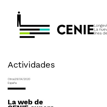
Longevi
La nue
línea de
Actividades
Otros
29/04/2020
España
La web de