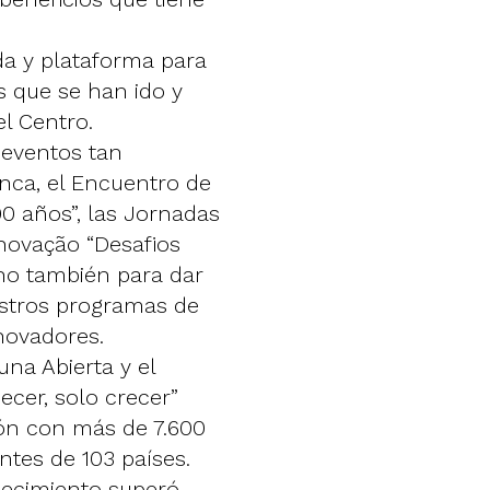
da y plataforma para
s que se han ido y
l Centro.
eventos tan
ca, el Encuentro de
100 años”, las Jornadas
Inovação “Desafios
 no también para dar
estros programas de
nnovadores.
na Abierta y el
ecer, solo crecer”
ión con más de 7.600
tes de 103 países.
jecimiento superó