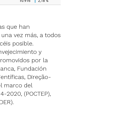
vas que han
 una vez más, a todos
céis posible.
nvejecimiento y
romovidos por la
manca, Fundación
entíficas, Direção-
el marco del
4-2020, (POCTEP),
DER).