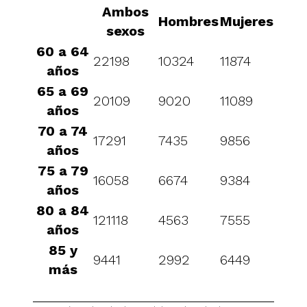
Ambos
Hombres
Mujeres
sexos
60 a 64
22198
10324
11874
años
65 a 69
20109
9020
11089
años
70 a 74
17291
7435
9856
años
75 a 79
16058
6674
9384
años
80 a 84
121118
4563
7555
años
85 y
9441
2992
6449
más