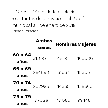
I.I Cifras oficiales de la población
resultantes de la revisión del Padrón
municipal a 1 de enero de 2018
Unidade: Personas
Ambos
Hombres
Mujeres
sexos
60 a 64
313197
148191
165006
años
65 a 69
284698
131637
153061
años
70 a 74
252995
114335
138660
años
75 a 79
177028
77 580
99448
años