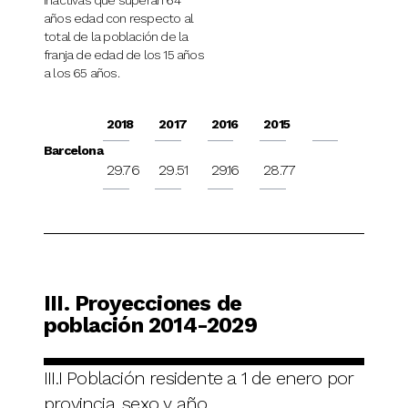
inactivas que superan 64
años edad con respecto al
total de la población de la
franja de edad de los 15 años
a los 65 años.
2018
2017
2016
2015
Barcelona
29.76
29.51
29.16
28.77
III. Proyecciones de
población 2014-2029
III.I Población residente a 1 de enero por
provincia, sexo y año