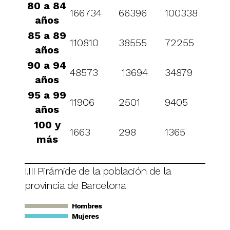
80 a 84
166734
66396
100338
años
85 a 89
110810
38555
72255
años
90 a 94
48573
13694
34879
años
95 a 99
11906
2501
9405
años
100 y
1663
298
1365
más
I.III Pirámide de la población de la
provincia de Barcelona
Hombres
Mujeres