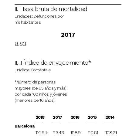
II.II Tasa bruta de mortalidad
Unidades: Defunciones por
mil habitantes
2017
8.83
II.III Índice de envejecimiento*
Unidade: Porcentaje
*Número de personas
mayores (de 65 años y más)
por cada 100 niños y jóvenes
(menores de 16 años).
2018
2017
2016
2015
2014
Barcelona
114.94
113.43
111.89
110.61
108.21