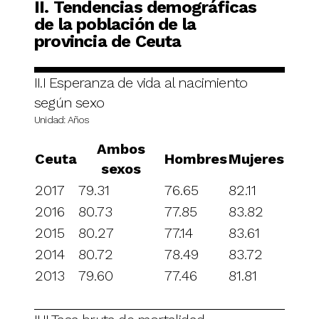
II. Tendencias demográficas
de la población de la
provincia de Ceuta
II.I Esperanza de vida al nacimiento
según sexo
Unidad: Años
Ambos
Ceuta
Hombres
Mujeres
sexos
2017
79.31
76.65
82.11
2016
80.73
77.85
83.82
2015
80.27
77.14
83.61
2014
80.72
78.49
83.72
2013
79.60
77.46
81.81