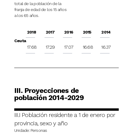
total de la población de la
franja de edad de los 15 años
a los 65 años.
2018
2017
2016
2015
2014
Ceuta
17.68
17.29
17.07
16.68
16.37
III. Proyecciones de
población 2014-2029
III.I Población residente a 1 de enero por
provincia, sexo y año
Unidade: Personas