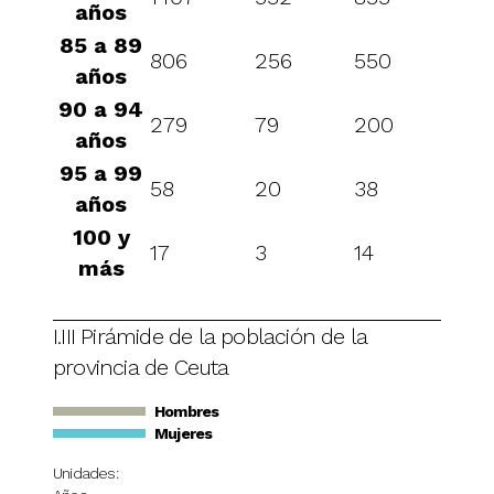
años
85 a 89
806
256
550
años
90 a 94
279
79
200
años
95 a 99
58
20
38
años
100 y
17
3
14
más
I.III Pirámide de la población de la
provincia de Ceuta
Hombres
Mujeres
Unidades: