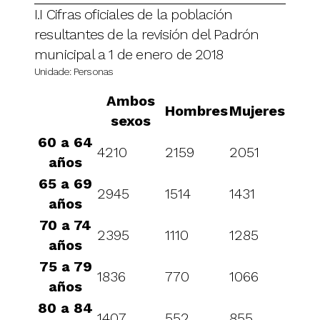
I.I Cifras oficiales de la población
resultantes de la revisión del Padrón
municipal a 1 de enero de 2018
Unidade: Personas
Ambos
Hombres
Mujeres
sexos
60 a 64
4210
2159
2051
años
65 a 69
2945
1514
1431
años
70 a 74
2395
1110
1285
años
75 a 79
1836
770
1066
años
80 a 84
1407
552
855