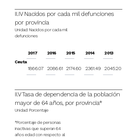
II.IV Nacidos por cada mil defunciones
por provincia
Unidad: Nacidos por cada mil
defunciones
2017
2016
2015
2014
2013
Ceuta
1866.07
2086.61
2174.60
2361.49
2045.20
II.V Tasa de dependencia de la población
mayor de 64 años, por provincia*
Unidad: Porcentaje
*Porcentaje de personas
inactivas que superan 64
años edad con respecto al