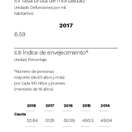
II.II Tasa bruta de mortalidad
Unidade: Defunciones por mil
habitantes
2017
6.59
II.III Índice de envejecimiento*
Unidad: Porcentaje
*Número de personas
mayores (de 65 años y más)
por cada 100 niños y jóvenes
(menores de 16 años).
2018
2017
2016
2015
2014
Ceuta
52.84
51.35
50.59
49.53
49.04