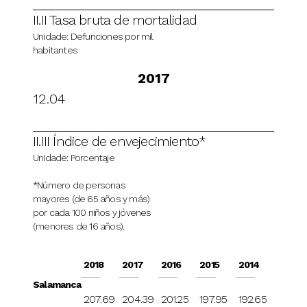
II.II Tasa bruta de mortalidad
Unidade: Defunciones por mil
habitantes
2017
12.04
II.III Índice de envejecimiento*
Unidade: Porcentaje
*Número de personas
mayores (de 65 años y más)
por cada 100 niños y jóvenes
(menores de 16 años).
2018
2017
2016
2015
2014
Salamanca
207.69
204.39
201.25
197.95
192.65