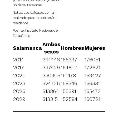
Unidade: Personas
Notas: Los cálculos se han
realizado para la población
residente.
Fuente: Instituto Nacional de
Estadística
Ambos
Salamanca
Hombres
Mujeres
sexos
2014
344448
168397
176051
2017
337429
164807
172621
2020
330905
161478
169427
2023
324726
158346
166381
2026
318864
155391
163472
2029
313315
152594
160721