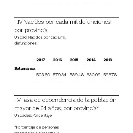
II.IV Nacidos por cada mil defunciones
por provincia
Unidad: Nacidos por cada mil
defunciones
2017
2016
2015
2014
2013
Salamanca
503.60
579.34
589.48
630.09
596.78
II.V Tasa de dependencia de la población
mayor de 64 años, por provincia*
Unidades: Porcentaje
*Porcentaje de personas