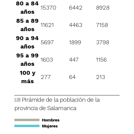
80 a 84
15370
6442
8928
años
85 a 89
11621
4463
7158
años
90 a 94
5697
1899
3798
años
95 a 99
1603
447
1156
años
100 y
277
64
213
más
I.III Pirámide de la población de la
provincia de Salamanca
Hombres
Mujeres