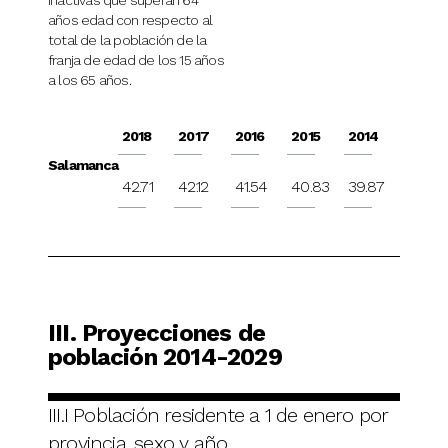
inactivas que superan 64
años edad con respecto al
total de la población de la
franja de edad de los 15 años
a los 65 años.
2018
2017
2016
2015
2014
Salamanca
42.71
42.12
41.54
40.83
39.87
III. Proyecciones de
población 2014-2029
III.I Población residente a 1 de enero por
provincia, sexo y año