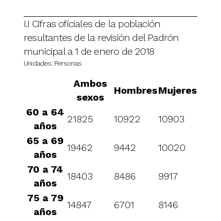
I.I Cifras oficiales de la población
resultantes de la revisión del Padrón
municipal a 1 de enero de 2018
Unidades: Personas
Ambos
Hombres
Mujeres
sexos
60 a 64
21825
10922
10903
años
65 a 69
19462
9442
10020
años
70 a 74
18403
8486
9917
años
75 a 79
14847
6701
8146
años