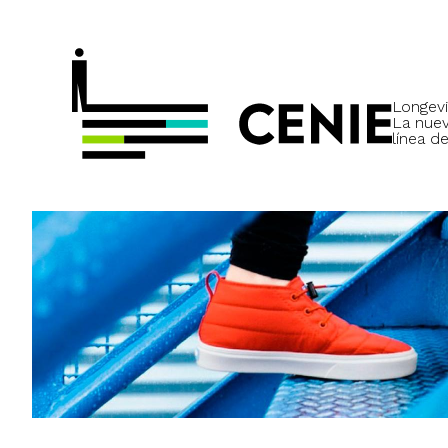
Longevi
La nue
línea de