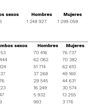
s sexos
Hombres
Mujeres
6
1 248 927
1 299 059
mbos sexos
Hombres
Mujeres
153
70 416
76 737
 444
62 062
70 382
324
51 714
62 610
437
37 268
49 169
76
29 545
44 631
823
16 249
30 574
47
5 932
13 255
9
993
3 176