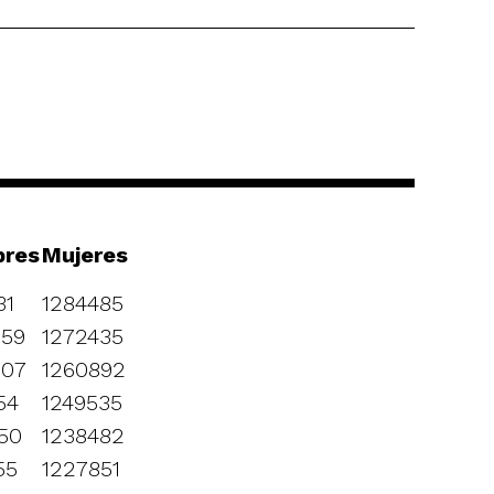
res
Mujeres
31
1284485
959
1272435
907
1260892
54
1249535
50
1238482
55
1227851