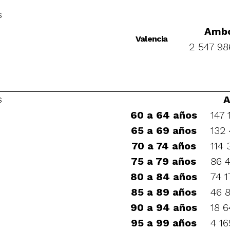
s
Ambo
Valencia
2 547 98
s
A
60 a 64 años
147 
65 a 69 años
132
70 a 74 años
114 
75 a 79 años
86 
80 a 84 años
74 1
85 a 89 años
46 
90 a 94 años
18 6
95 a 99 años
4 16