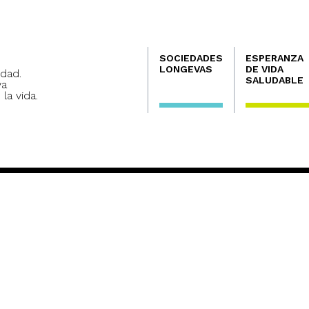
Navegación
SOCIEDADES
ESPERANZA
principal
LONGEVAS
DE VIDA
dad.
SALUDABLE
va
 la vida.