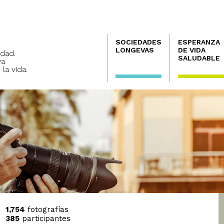
Navegación
SOCIEDADES
ESPERANZA
principal
LONGEVAS
DE VIDA
dad.
SALUDABLE
va
 la vida.
1,754
fotografías
385
participantes