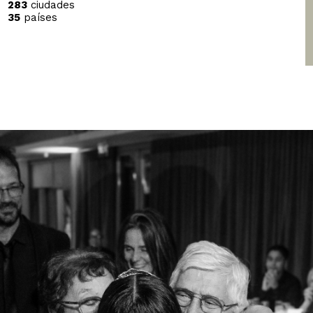
283
ciudades
35
países