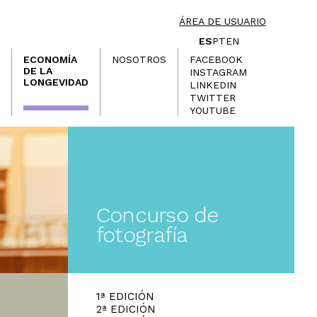
ÁREA DE USUARIO
ES
PT
EN
ECONOMÍA
NOSOTROS
FACEBOOK
DE LA
INSTAGRAM
LONGEVIDAD
LINKEDIN
TWITTER
YOUTUBE
Concurso de
fotografía
1ª EDICIÓN
2ª EDICIÓN