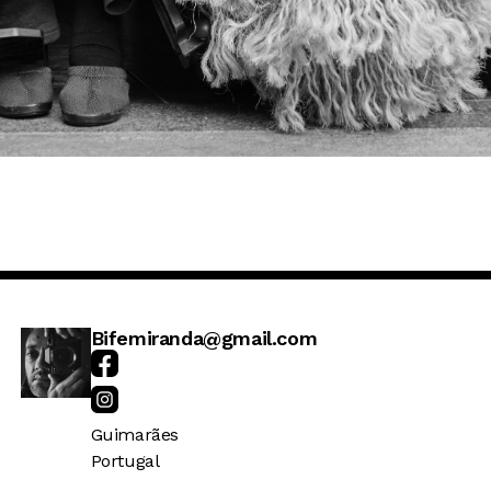
Bifemiranda@gmail.com
Guimarães
Portugal