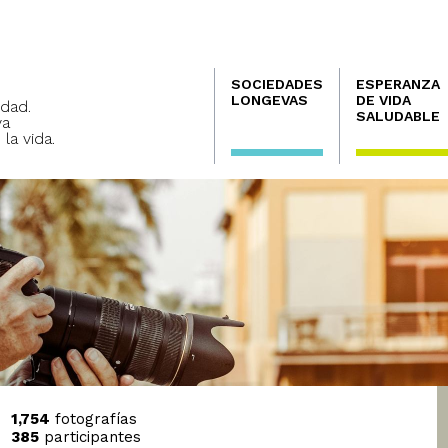
Navegación
SOCIEDADES
ESPERANZA
principal
LONGEVAS
DE VIDA
dad.
SALUDABLE
va
 la vida.
1,754
fotografías
385
participantes