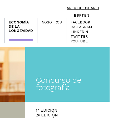
ÁREA DE USUARIO
ES
PT
EN
ECONOMÍA
NOSOTROS
FACEBOOK
DE LA
INSTAGRAM
LONGEVIDAD
LINKEDIN
TWITTER
YOUTUBE
Concurso de
fotografía
1ª EDICIÓN
2ª EDICIÓN