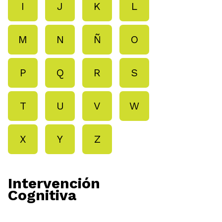
I
J
K
L
M
N
Ñ
O
P
Q
R
S
T
U
V
W
X
Y
Z
Intervención
Cognitiva