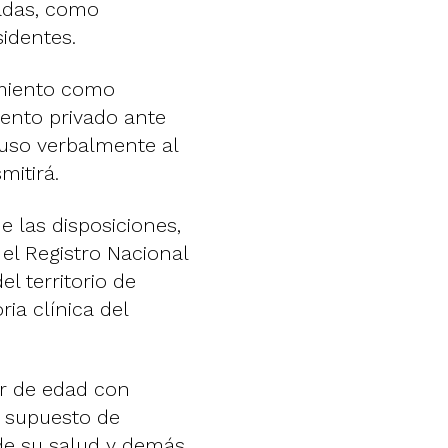
padas, como
sidentes.
amiento como
mento privado ante
cluso verbalmente al
mitirá.
e las disposiciones,
 el Registro Nacional
l territorio de
ria clínica del
or de edad con
l supuesto de
de su salud y demás