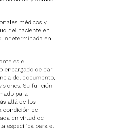
sionales médicos y
lud del paciente en
ad indeterminada en
ante es el
mo encargado de dar
encia del documento,
visiones. Su función
timado para
ás allá de los
a condición de
ada en virtud de
a específica para el