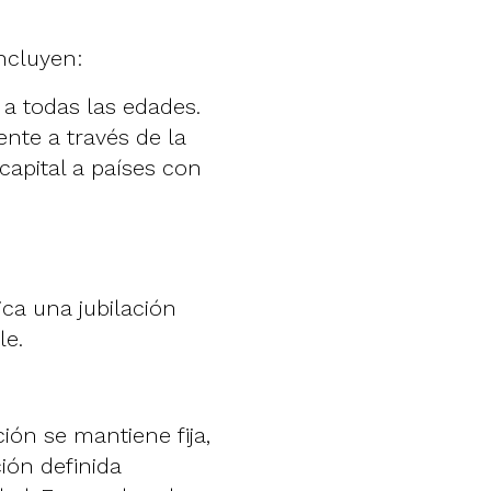
incluyen:
l a todas las edades.
nte a través de la
apital a países con
ica una jubilación
le.
ción se mantiene fija,
ión definida