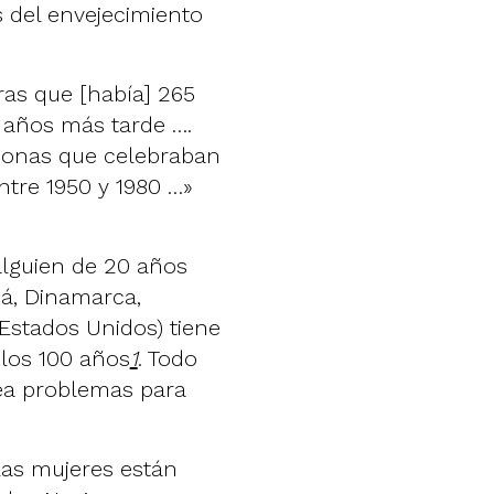
s del envejecimiento
ras que [había] 265
0 años más tarde ….
rsonas que celebraban
tre 1950 y 1980 …»
 alguien de 20 años
á, Dinamarca,
 Estados Unidos) tiene
 los 100 años
1
. Todo
rea problemas para
las mujeres están