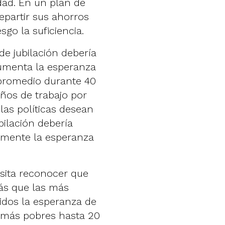
dad. En un plan de
epartir sus ahorros
go la suficiencia.
de jubilación debería
umenta la esperanza
 promedio durante 40
años de trabajo por
las políticas desean
bilación debería
mente la esperanza
esita reconocer que
ás que las más
idos la esperanza de
s más pobres hasta 20