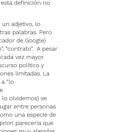
esta definición no
un adjetivo, lo
ras palabras. Pero
cador de Google)
, “contrato”. A pesar
a cada vez mayor
scurso político y
iones limitadas. La
a “lo
se
lo olvidemos) se
lugar entre personas
 como una especie de
priori parecería que
iciones muy alejadas,