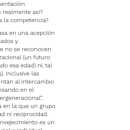
sentación
es realmente así?
a la competencia?
basa en una acepción
iados y
ue no se reconocen
acional (un futuro
do esa edad) ni, tal
. Inclusive las
ntan al intercambio
nsando en el
ergeneracional”.
ea en la que un grupo
ad ni reciprocidad.
envejecimiento es un