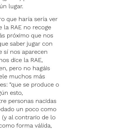
ún lugar.
o que haría sería ver
ue la RAE no recoge
más próximo que nos
que saber jugar con
ue sí nos aparecen
os dice la RAE,
ien, pero no hagáis
vele muchos más
 es: “que se produce o
gún esto,
ntre personas nacidas
uedado un poco como
y al contrario de lo
 como forma válida,