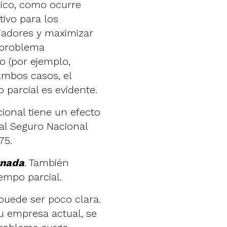
dico, como ocurre
ivo para los
jadores y maximizar
 problema
o (por ejemplo,
ambos casos, el
 parcial es evidente.
ional tiene un efecto
 al Seguro Nacional
75.
rnada
. También
iempo parcial.
l puede ser poco clara.
su empresa actual, se