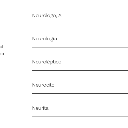
Neurólogo, A
Neurología
al
co
Neuroléptico
Neurocito
Neurita