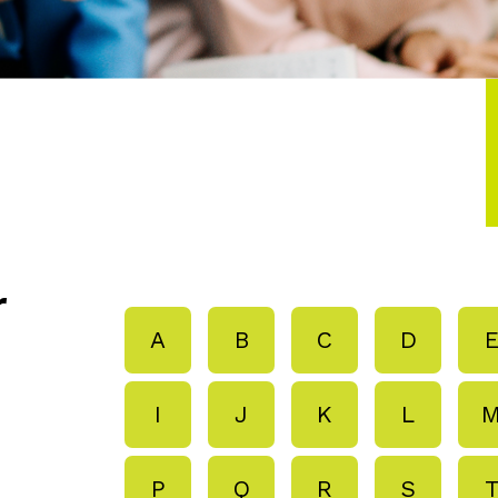
r
A
B
C
D
I
J
K
L
P
Q
R
S