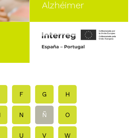
Alzhéimer
E
F
G
H
M
N
Ñ
O
T
U
V
W