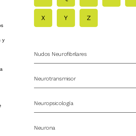
X
Y
Z
os
 y
Nudos Neurofibrilares
ra
Neurotransmisor
Neuropsicología
e
Neurona