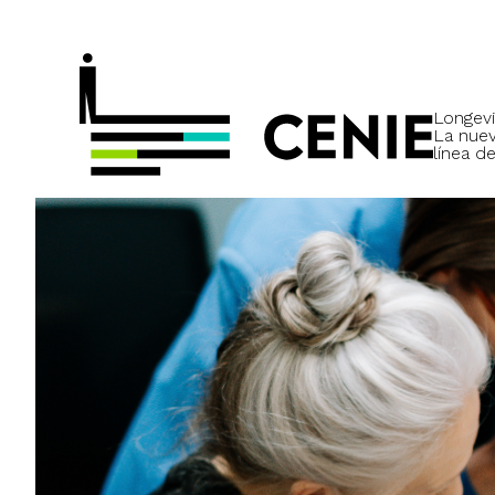
Longevi
La nue
línea de