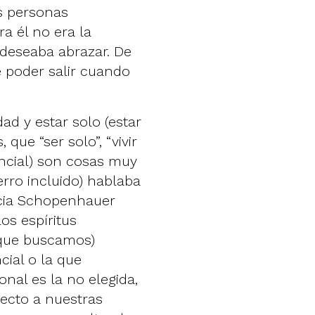
s personas
a él no era la
 deseaba abrazar. De
e poder salir cuando
ad y estar solo (estar
que “ser solo”, “vivir
tancial) son cosas muy
erro incluido) hablaba
ncia Schopenhauer
os espíritus
 que buscamos)
cial o la que
al es la no elegida,
pecto a nuestras