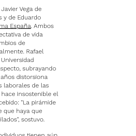
Javier Vega de
s y de Eduardo
rma España
. Ambos
ectativa de vida
ambios de
almente. Rafael
 Universidad
aspecto, subrayando
 años distorsiona
 laborales de las
hace insostenible el
cebido: "La pirámide
e que haya que
ilados", sostuvo.
dividuos tienen aún