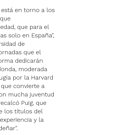
 está en torno a los
 que
edad, que para el
s solo en España",
ersidad de
jornadas que el
forma dedicarán
edonda, moderada
rugía por la Harvard
 que convierte a
 con mucha juventud
recalcó Puig, que
 los títulos del
experiencia y la
deñar".