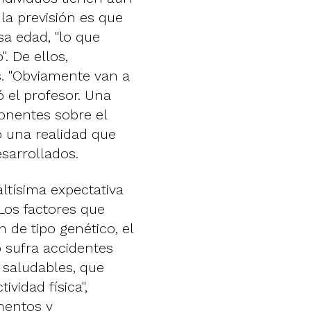
 la previsión es que
a edad, "lo que
. De ellos,
. "Obviamente van a
ó el profesor. Una
ponentes sobre el
o una realidad que
sarrollados.
ltísima expectativa
Los factores que
de tipo genético, el
 sufra accidentes
 saludables, que
vidad física",
mentos y