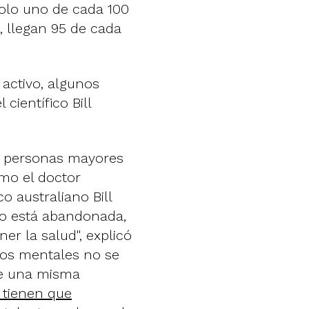
solo uno de cada 100
, llegan 95 de cada
ctivo, algunos
científico Bill
as personas mayores
omo el doctor
co australiano Bill
no está abandonada,
r la salud", explicó
 los mentales no se
de una misma
 tienen que