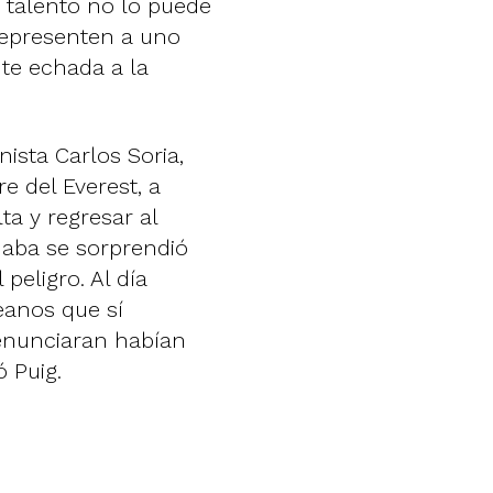
u talento no lo puede
representen a uno
te echada a la
ista Carlos Soria,
e del Everest, a
ta y regresar al
aba se sorprendió
peligro. Al día
eanos que sí
renunciaran habían
ó Puig.