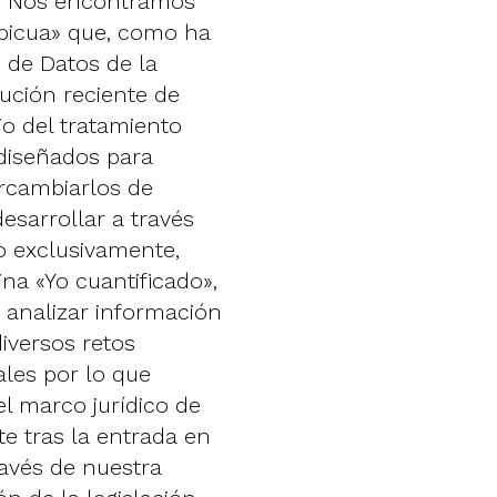
d. Nos encontramos
ubicua» que, como ha
 de Datos de la
ución reciente de
io del tratamiento
diseñados para
rcambiarlos de
desarrollar a través
o exclusivamente,
a «Yo cuantificado»,
y analizar información
diversos retos
les por lo que
el marco jurídico de
e tras la entrada en
ravés de nuestra