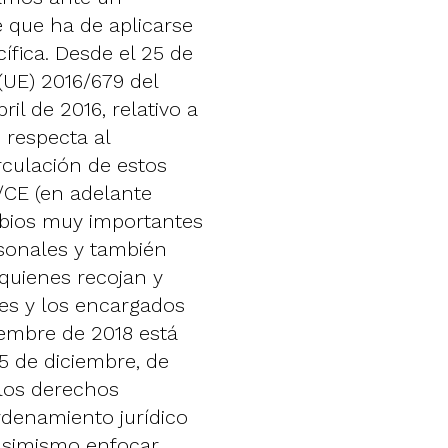
 que ha de aplicarse
ífica. Desde el 25 de
(UE) 2016/679 del
il de 2016, relativo a
 respecta al
rculación de estos
6/CE (en adelante
bios muy importantes
rsonales y también
quienes recojan y
les y los encargados
iembre de 2018 está
5 de diciembre, de
 los derechos
ordenamiento jurídico
 asimismo enfocar