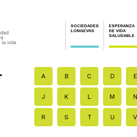
Navegación
SOCIEDADES
ESPERANZA
principal
LONGEVAS
DE VIDA
dad.
SALUDABLE
va
 la vida.
r
A
B
C
D
J
K
L
M
R
S
T
U