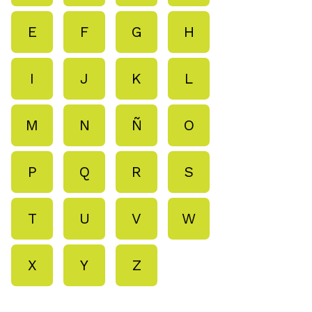
E
F
G
H
I
J
K
L
M
N
Ñ
O
P
Q
R
S
T
U
V
W
X
Y
Z