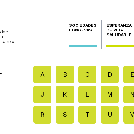
Navegación
SOCIEDADES
ESPERANZA
principal
LONGEVAS
DE VIDA
dad.
SALUDABLE
va
 la vida.
r
A
B
C
D
J
K
L
M
R
S
T
U