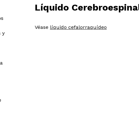
Líquido Cerebroespina
os
Véase
líquido cefalorraquídeo
 y
ra
e