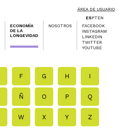
ÁREA DE USUARIO
ES
PT
EN
ECONOMÍA
NOSOTROS
FACEBOOK
DE LA
INSTAGRAM
LONGEVIDAD
LINKEDIN
TWITTER
YOUTUBE
E
F
G
H
I
N
Ñ
O
P
Q
V
W
X
Y
Z