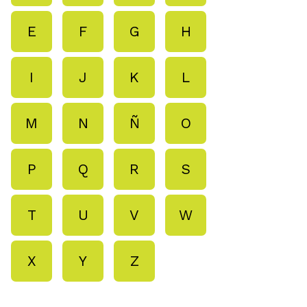
E
F
G
H
I
J
K
L
M
N
Ñ
O
P
Q
R
S
T
U
V
W
X
Y
Z