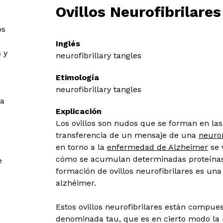
Ovillos Neurofibrilares
os
Inglés
 y
neurofibrillary tangles
Etimología
neurofibrillary tangles
ra
Explicación
Los ovillos son nudos que se forman en la
transferencia de un mensaje de una
neuro
en torno a la
enfermedad de Alzheimer
se 
cómo se acumulan determinadas proteínas e
e
formación de ovillos neurofibrilares es una
alzhéimer.
Estos ovillos neurofibrilares están compue
denominada tau, que es en cierto modo la 