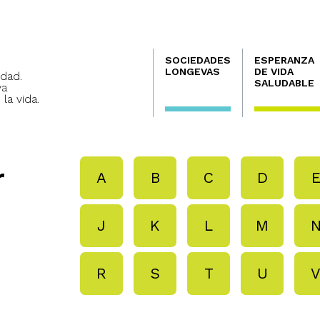
Navegación
SOCIEDADES
ESPERANZA
principal
LONGEVAS
DE VIDA
dad.
SALUDABLE
va
 la vida.
r
A
B
C
D
J
K
L
M
R
S
T
U