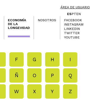
ÁREA DE USUARIO
ES
PT
EN
ECONOMÍA
NOSOTROS
FACEBOOK
DE LA
INSTAGRAM
LONGEVIDAD
LINKEDIN
TWITTER
YOUTUBE
E
F
G
H
I
N
Ñ
O
P
Q
V
W
X
Y
Z